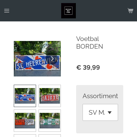
Ga
direct
naar
de
Voetbal
hoofdinhoud
BORDEN
€ 39,99
Assortiment