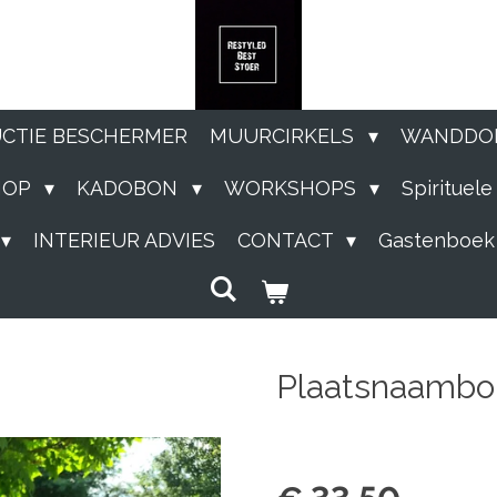
UCTIE BESCHERMER
MUURCIRKELS
WANDDO
HOP
KADOBON
WORKSHOPS
Spirituel
INTERIEUR ADVIES
CONTACT
Gastenboek
Plaatsnaambo