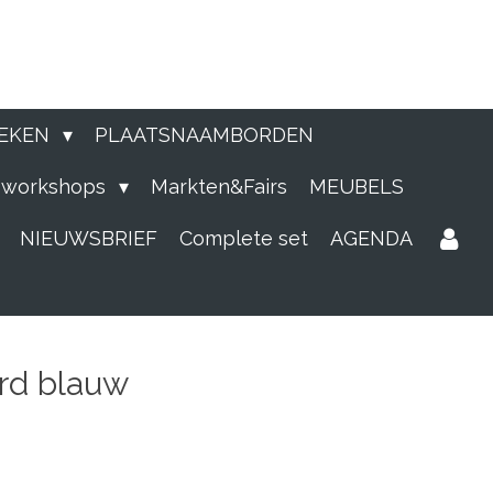
EKEN
PLAATSNAAMBORDEN
e workshops
Markten&Fairs
MEUBELS
NIEUWSBRIEF
Complete set
AGENDA
rd blauw