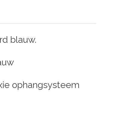
d blauw.
lauw
fixie ophangsysteem