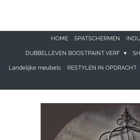
Ga
direct
naar
HOME
SPATSCHERMEN
IND
de
DUBBELLEVEN BOOSTPAINT VERF
S
hoofdinhoud
Landelijke meubels
RESTYLEN IN OPDRACHT