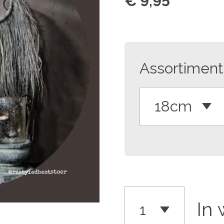
€ 9,95
Assortiment
In