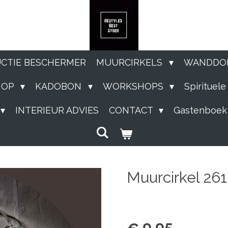
UCTIE BESCHERMER
MUURCIRKELS
WANDDO
HOP
KADOBON
WORKSHOPS
Spirituel
INTERIEUR ADVIES
CONTACT
Gastenboek
Muurcirkel 261