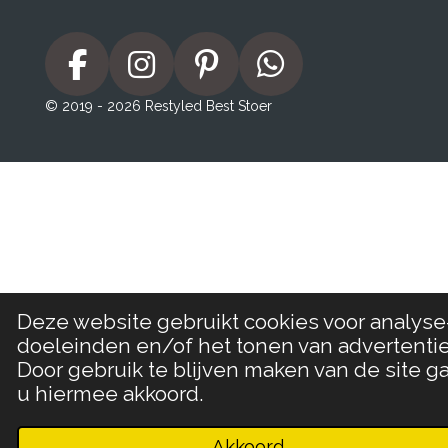
F
I
P
W
a
n
i
h
© 2019 - 2026 Restyled Best Stoer
c
s
n
a
e
t
t
t
b
a
e
s
o
g
r
A
o
r
e
p
k
a
s
p
m
t
Deze website gebruikt cookies voor analyse
doeleinden en/of het tonen van advertentie
Door gebruik te blijven maken van de site ga
u hiermee akkoord.
Akkoord