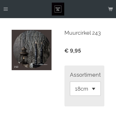
Ga
direct
naar
de
Muurcirkel 243
hoofdinhoud
€ 9,95
Assortiment