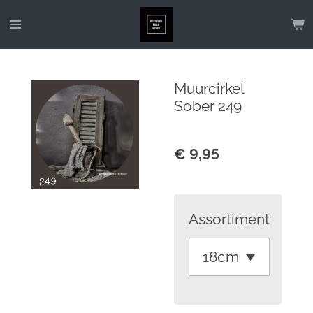
Ga
direct
naar
de
Muurcirkel
hoofdinhoud
Sober 249
€ 9,95
Assortiment