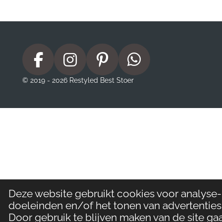
F
I
P
W
a
n
i
h
© 2019 - 2026 Restyled Best Stoer
c
s
n
a
e
t
t
t
b
a
e
s
o
g
r
A
o
r
e
p
k
a
s
p
m
t
Deze website gebruikt cookies voor analyse-
doeleinden en/of het tonen van advertenties
Door gebruik te blijven maken van de site gaa