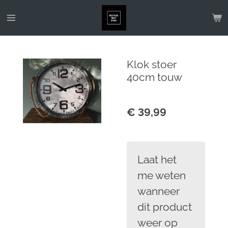
Ga
direct
naar
de
Klok stoer
hoofdinhoud
40cm touw
€ 39,99
Laat het
me weten
wanneer
dit product
weer op