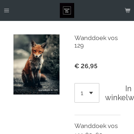
Ga
direct
naar
de
Wanddoek vos
hoofdinhoud
129
€ 26,95
In
winkel
Wanddoek vos