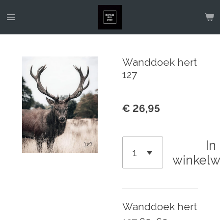
Ga
direct
naar
de
Wanddoek hert
hoofdinhoud
127
€ 26,95
In
winkel
Wanddoek hert