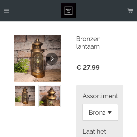
Ga
direct
naar
de
Bronzen
hoofdinhoud
lantaarn
€ 27,99
Assortiment
Laat het