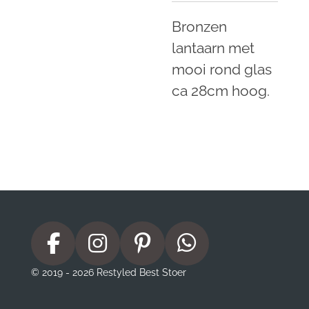
Bronzen
lantaarn met
mooi rond glas
ca 28cm hoog.
F
I
P
W
a
n
i
h
© 2019 - 2026 Restyled Best Stoer
c
s
n
a