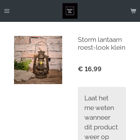
Ga
direct
naar
de
Storm lantaarn
hoofdinhoud
roest-look klein
€ 16,99
Laat het
me weten
wanneer
dit product
weer op