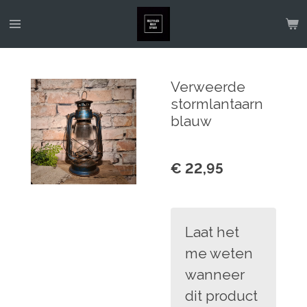
Ga
direct
naar
de
Verweerde
hoofdinhoud
stormlantaarn
blauw
€ 22,95
Laat het
me weten
wanneer
dit product