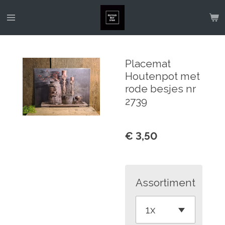
Ga
direct
naar
de
Placemat
hoofdinhoud
Houtenpot met
rode besjes nr
2739
€ 3,50
Assortiment