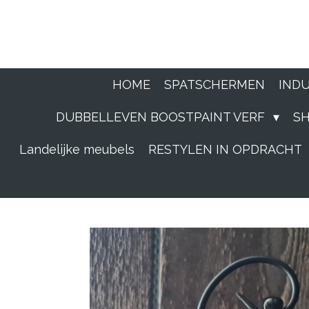
Ga
direct
naar
HOME
SPATSCHERMEN
IND
de
DUBBELLEVEN BOOSTPAINT VERF
S
hoofdinhoud
Landelijke meubels
RESTYLEN IN OPDRACHT