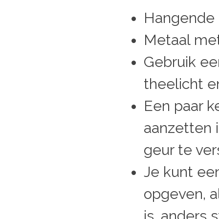
Hangende 
Metaal met
Gebruik ee
theelicht 
Een paar k
aanzetten 
geur te ver
Je kunt
een
opgeven, a
is, anders s