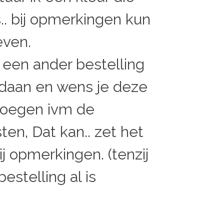
s.. bij opmerkingen kun
even.
 een ander bestelling
daan en wens je deze
voegen ivm de
en, Dat kan.. zet het
j opmerkingen. (tenzij
estelling al is