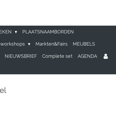
EKEN
PLAATSNAAMBORDEN
e workshops
Markten&Fairs
MEUBELS
NIEUWSBRIEF
Complete set
AGENDA
el