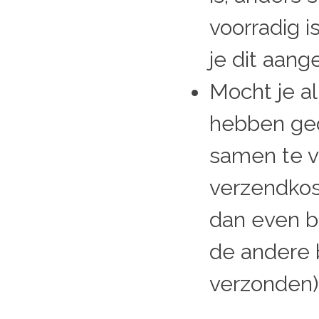
voorradig i
je dit aang
Mocht je al
hebben ge
samen te 
verzendkost
dan even bi
de andere b
verzonden)