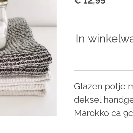
€ 12,95
In winkelw
Glazen potje
deksel handge
Marokko ca 9