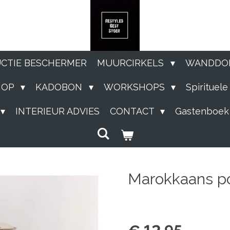
UCTIE BESCHERMER
MUURCIRKELS
WANDDO
HOP
KADOBON
WORKSHOPS
Spirituel
INTERIEUR ADVIES
CONTACT
Gastenboek
Marokkaans po