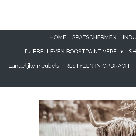
Ga
direct
naar
HOME
SPATSCHERMEN
IND
de
DUBBELLEVEN BOOSTPAINT VERF
S
hoofdinhoud
Landelijke meubels
RESTYLEN IN OPDRACHT