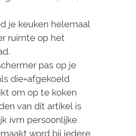
ed je keuken helemaal
r ruimte op het
ad.
chermer pas op je
als die=afgekoeld
ikt om op te koken
en van dit artikel is
jk ivm persoonlijke
emaakt word bij iedere