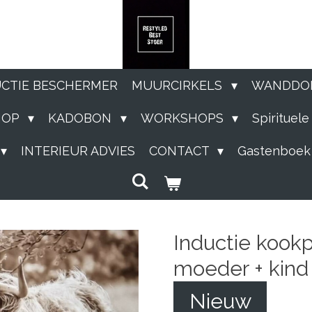
UCTIE BESCHERMER
MUURCIRKELS
WANDDO
HOP
KADOBON
WORKSHOPS
Spirituel
INTERIEUR ADVIES
CONTACT
Gastenboek
Inductie kookp
moeder + kind
Nieuw