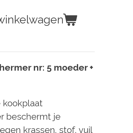
 winkelwagen
hermer nr: 5 moeder +
e kookplaat
r beschermt je
egen krassen, stof, vuil