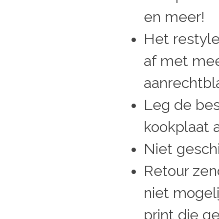
en meer!
Het restyl
af met mee
aanrechtbl
Leg de bes
kookplaat 
Niet gesch
Retour zend
niet mogeli
print die g