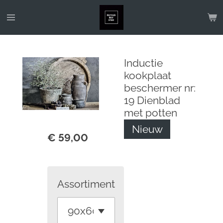
Ga
direct
naar
de
Inductie
hoofdinhoud
kookplaat
beschermer nr:
19 Dienblad
met potten
Nieuw
€ 59,00
Assortiment