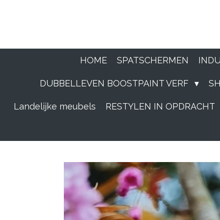
Ga
direct
naar
HOME
SPATSCHERMEN
IND
de
DUBBELLEVEN BOOSTPAINT VERF
S
hoofdinhoud
Landelijke meubels
RESTYLEN IN OPDRACHT