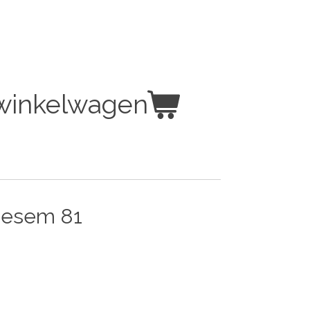
 winkelwagen
oesem 81