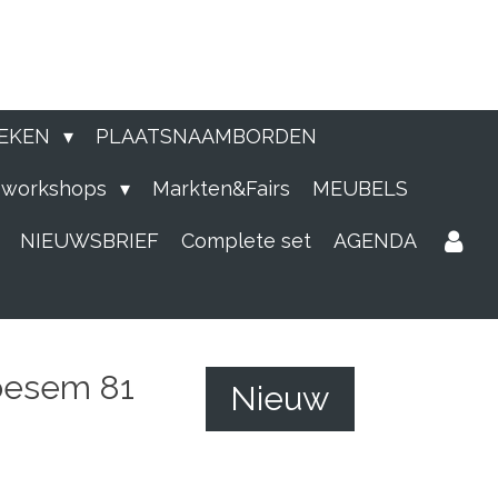
EKEN
PLAATSNAAMBORDEN
e workshops
Markten&Fairs
MEUBELS
NIEUWSBRIEF
Complete set
AGENDA
oesem 81
Nieuw