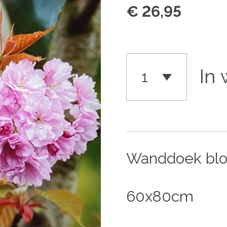
€ 26,95
In
Wanddoek bl
60x80cm