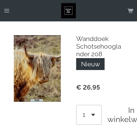
Ga
direct
naar
de
Wanddoek
hoofdinhoud
Schotsehoogla
nder 208
Nieuw
€ 26,95
In
winkel