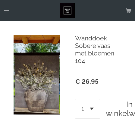
Ga
direct
naar
de
Wanddoek
hoofdinhoud
Sobere vaas
met bloemen
104
€ 26,95
In
winkel