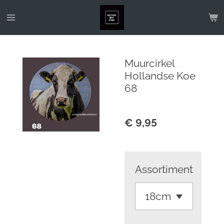
Ga
direct
naar
de
Muurcirkel
hoofdinhoud
Hollandse Koe
68
€ 9,95
Assortiment