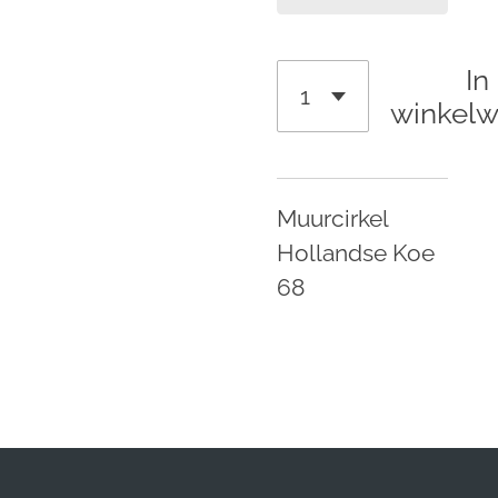
In
winkel
Muurcirkel
Hollandse Koe
68