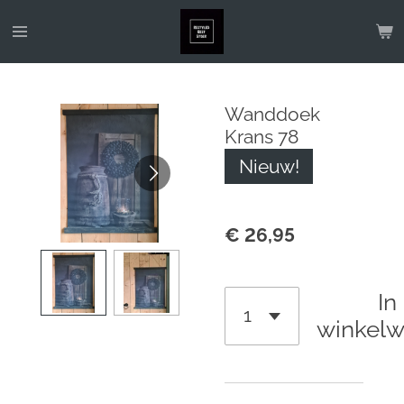
Ga
direct
naar
de
Wanddoek
hoofdinhoud
Krans 78
Nieuw!
€ 26,95
In
winkel