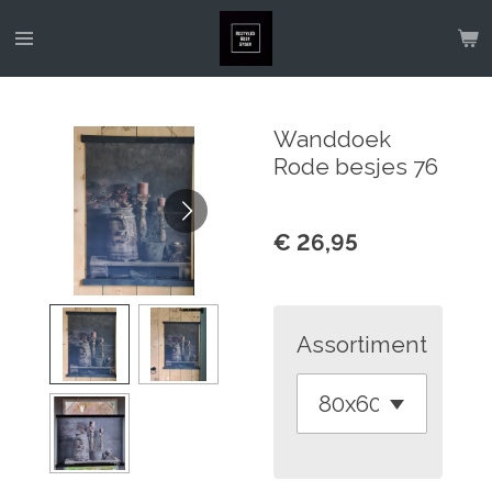
Ga
direct
naar
de
Wanddoek
hoofdinhoud
Rode besjes 76
€ 26,95
Assortiment