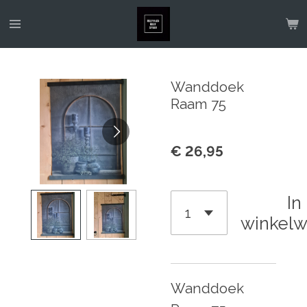
Ga
direct
naar
de
Wanddoek
hoofdinhoud
Raam 75
€ 26,95
In
winkel
Wanddoek