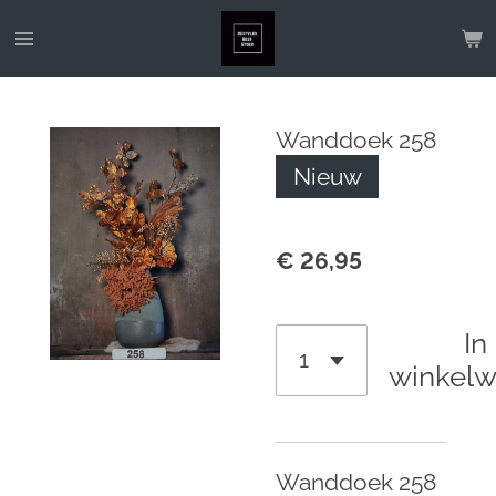
Ga
direct
naar
de
Wanddoek 258
hoofdinhoud
Nieuw
€ 26,95
In
winkel
Wanddoek 258