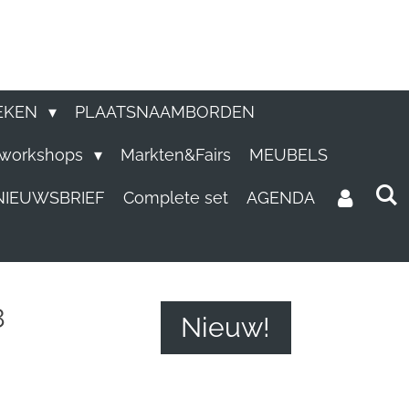
EKEN
PLAATSNAAMBORDEN
e workshops
Markten&Fairs
MEUBELS
NIEUWSBRIEF
Complete set
AGENDA
8
Nieuw!