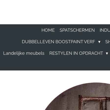
Ga
direct
naar
HOME
SPATSCHERMEN
IND
de
DUBBELLEVEN BOOSTPAINT VERF
S
hoofdinhoud
Landelijke meubels
RESTYLEN IN OPDRACHT