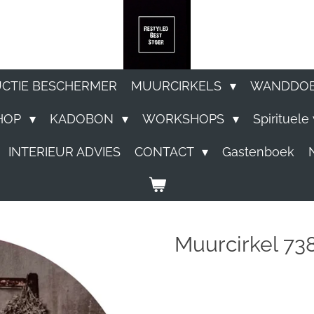
UCTIE BESCHERMER
MUURCIRKELS
WANDDO
HOP
KADOBON
WORKSHOPS
Spirituel
INTERIEUR ADVIES
CONTACT
Gastenboek
Muurcirkel 73