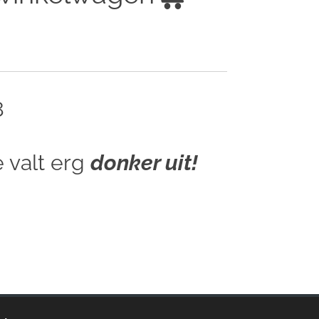
8
 valt erg
donker uit!