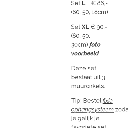
Set
L
€ 86,-
(80, 50, 18cm)
Set
X
L
€ 90,-
(80, 50,
30cm)
foto
voorbeeld
Deze set
bestaat uit 3
muurcirkels.
Tip; Bestel
fixie
ophangsysteem
zoda
je gelijk je
favoriete set