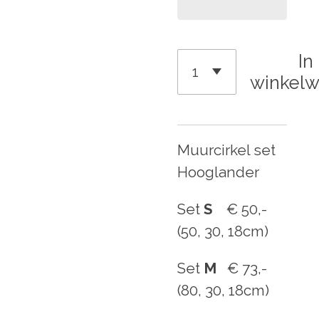
In
winkel
Muurcirkel set
Hooglander
Set
S
€ 50,-
(50, 30, 18cm)
Set
M
€ 73,-
(80, 30, 18cm)