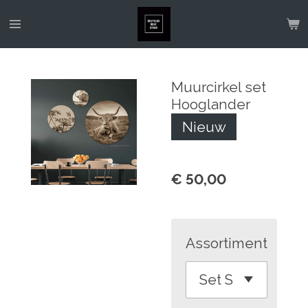
Ga
direct
naar
de
Muurcirkel set
hoofdinhoud
Hooglander
Nieuw
€ 50,00
Assortiment