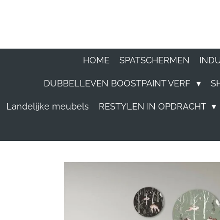
Ga
direct
naar
HOME
SPATSCHERMEN
IND
de
DUBBELLEVEN BOOSTPAINT VERF
S
hoofdinhoud
Landelijke meubels
RESTYLEN IN OPDRACHT