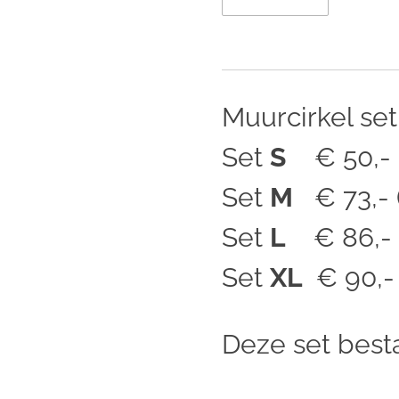
Muurcirkel set
Set
S
€ 50,- (
Set
M
€ 73,- (
Set
L
€ 86,- (
Set
XL
€ 90,- 
Deze set besta