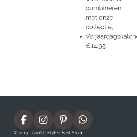
combineren
met onze
collectie;
Verjaardagskalen
€14,95
F
I
P
W
a
n
i
h
© 2019 - 2026 Restyled Best Stoer