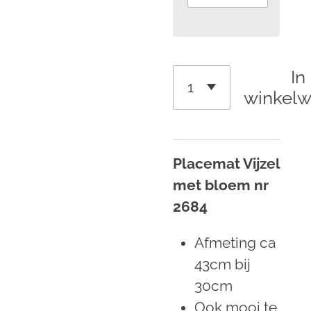
In
winkel
Placemat Vijzel
met bloem nr
2684
Afmeting ca
43cm bij
30cm
Ook mooi te