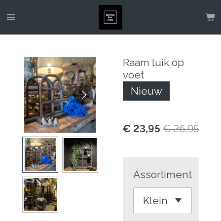
Ga
direct
naar
de
Raam luik op
hoofdinhoud
voet
Nieuw
€ 23,95
€ 26,95
Assortiment