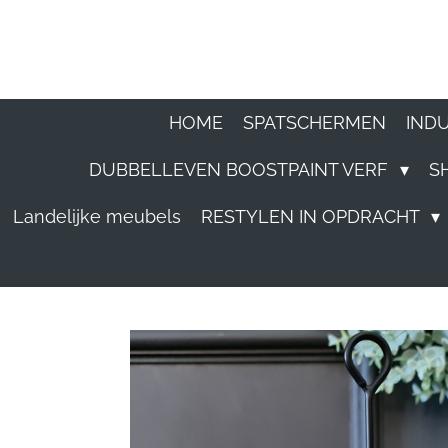
Ga
direct
naar
HOME
SPATSCHERMEN
IND
de
DUBBELLEVEN BOOSTPAINT VERF
S
hoofdinhoud
Landelijke meubels
RESTYLEN IN OPDRACHT