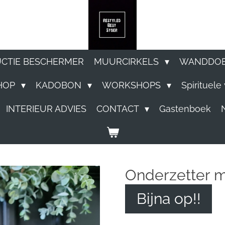
UCTIE BESCHERMER
MUURCIRKELS
WANDDO
HOP
KADOBON
WORKSHOPS
Spirituel
INTERIEUR ADVIES
CONTACT
Gastenboek
Onderzetter 
Bijna op!!