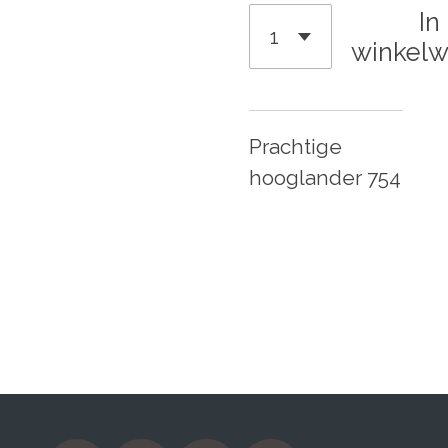
In
winkel
Prachtige
hooglander 754