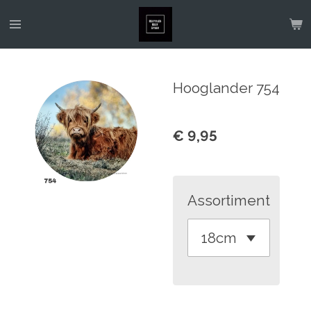
Ga
direct
naar
de
Hooglander 754
hoofdinhoud
€ 9,95
Assortiment