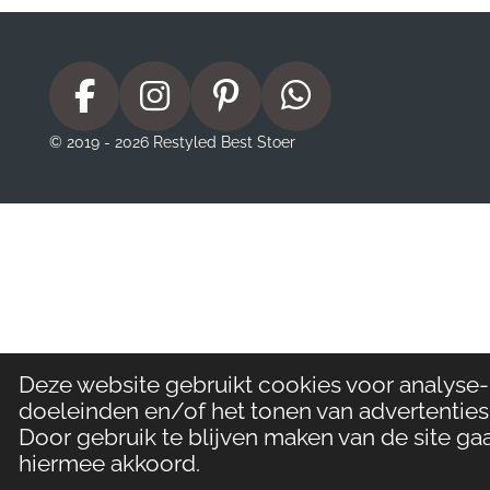
F
I
P
W
a
n
i
h
© 2019 - 2026 Restyled Best Stoer
c
s
n
a
e
t
t
t
b
a
e
s
o
g
r
A
o
r
e
p
k
a
s
p
m
t
Deze website gebruikt cookies voor analyse-
doeleinden en/of het tonen van advertenties
Door gebruik te blijven maken van de site gaa
hiermee akkoord.