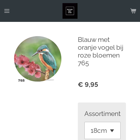
Ga
direct
naar
de
Blauw met
hoofdinhoud
oranje vogel bij
roze bloemen
765
€ 9,95
Assortiment