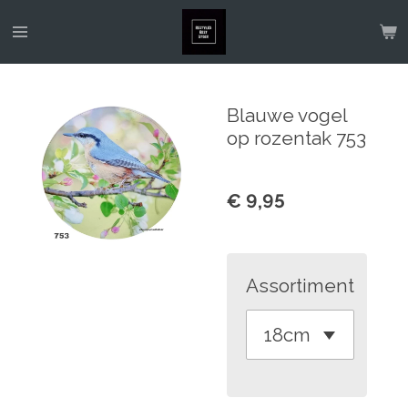
Ga
direct
naar
de
Blauwe vogel
hoofdinhoud
op rozentak 753
€ 9,95
Assortiment