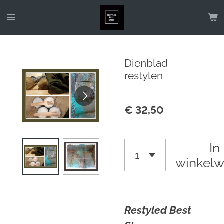
Ga
direct
naar
de
Dienblad
hoofdinhoud
restylen
€ 32,50
In
winkel
Restyled Best