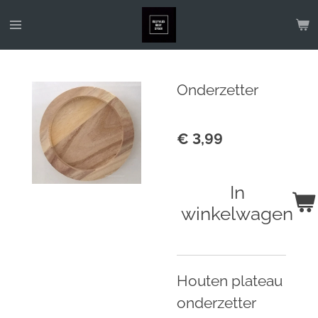
Ga
direct
naar
de
Onderzetter
hoofdinhoud
€ 3,99
In
winkelwagen
Houten plateau
onderzetter