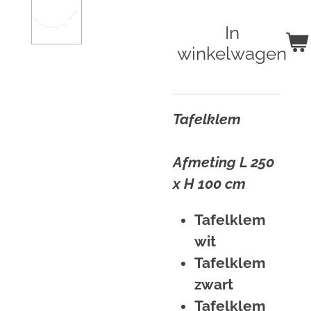
In
winkelwagen
Tafelklem
Afmeting L 250
x H 100 cm
Tafelklem
wit
Tafelklem
zwart
Tafelklem