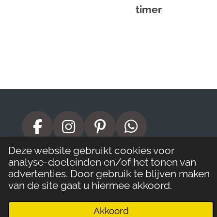
timer
F
I
P
W
a
n
i
h
© 2019 - 2026 Restyled Best Stoer
Deze website gebruikt cookies voor
c
s
n
a
analyse-doeleinden en/of het tonen van
advertenties. Door gebruik te blijven maken
e
t
t
t
van de site gaat u hiermee akkoord.
b
a
e
s
o
g
r
A
Akkoord
E-mailadres
Telefoonnummer
Kaart
Facebook
WhatsApp