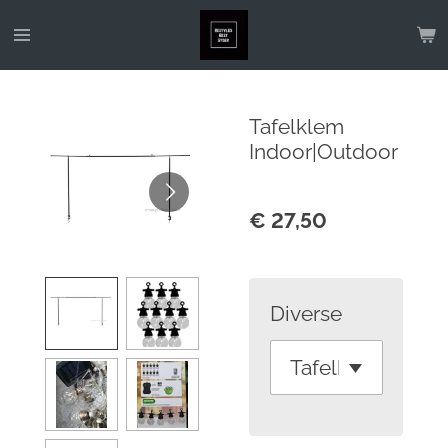
Ga
direct
naar
de
Tafelklem
hoofdinhoud
Indoor|Outdoor
€ 27,50
Diverse